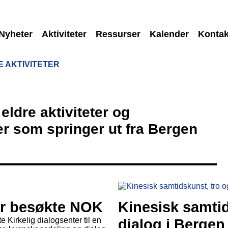
Nyheter
Aktiviteter
Ressurser
Kalender
Kontak
 AKTIVITETER
eldre aktiviteter og
r som springer ut fra Bergen
er besøkte NOK
Kinesisk samtid
 Kirkelig dialogsenter til en
dialog i Berge