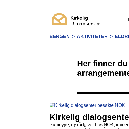
BERGEN
>
AKTIVITETER
>
ELDRE
Her finner du 
arrangemente
Kirkelig dialogsent
Sumeyye, ny rådgiver hos NOK, inviterte