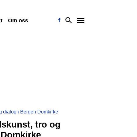
t
Om oss
skunst, tro og
n Domkirke