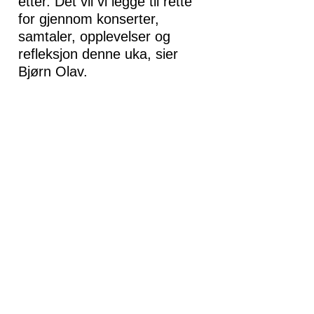
etter. Det vil vi legge til rette
for gjennom konserter,
samtaler, opplevelser og
refleksjon denne uka, sier
Bjørn Olav.