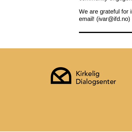
We are grateful for 
email! (ivar@ifd.no)