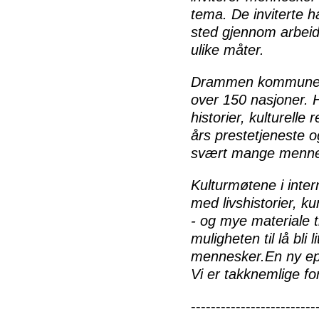
tema. De inviterte ha
sted gjennom arbeids
ulike måter.
Drammen kommune ha
over 150 nasjoner. 
historier, kulturelle
års prestetjeneste o
svært mange mennesk
Kulturmøtene i int
med livshistorier, k
- og mye materiale ti
muligheten til lå bl
mennesker.En ny ep
Vi er takknemlige for
-------------------------