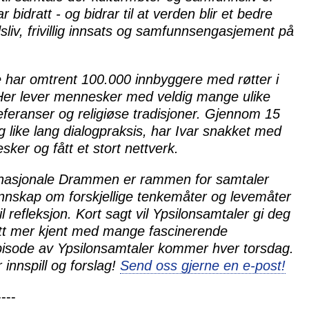
r bidratt - og bidrar til at verden blir et bedre
liv, frivillig innsats og samfunnsengasjement på
r omtrent 100.000 innbyggere med røtter i
Her lever mennesker med veldig mange ulike
 referanser og religiøse tradisjoner. Gjennom 15
g like lang dialogpraksis, har Ivar snakket med
er og fått et stort nettverk.
ernasjonale Drammen er rammen for samtaler
unnskap om forskjellige tenkemåter og levemåter
l refleksjon. Kort sagt vil Ypsilonsamtaler gi deg
i litt mer kjent med mange fascinerende
isode av Ypsilonsamtaler kommer hver torsdag.
 innspill og forslag!
Send oss gjerne en e-post!
----