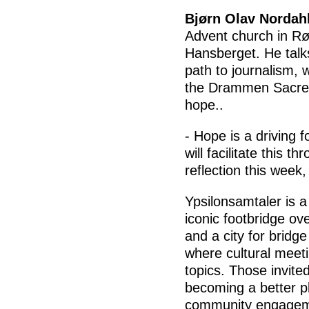
Bjørn Olav Nordah
Advent church in Rø
Hansberget. He talk
path to journalism,
the Drammen Sacred 
hope..
- Hope is a driving 
will facilitate this 
reflection this week
Ypsilonsamtaler is a
iconic footbridge o
and a city for bridge
where cultural meeti
topics. Those invite
becoming a better pl
community engageme