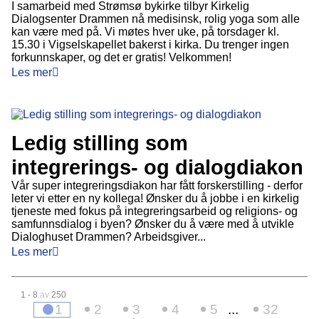
I samarbeid med Strømsø bykirke tilbyr Kirkelig
Dialogsenter Drammen nå medisinsk, rolig yoga som alle
kan være med på. Vi møtes hver uke, på torsdager kl.
15.30 i Vigselskapellet bakerst i kirka. Du trenger ingen
forkunnskaper, og det er gratis! Velkommen!
Les mer
Ledig stilling som
integrerings- og dialogdiakon
Vår super integreringsdiakon har fått forskerstilling - derfor
leter vi etter en ny kollega! Ønsker du å jobbe i en kirkelig
tjeneste med fokus på integreringsarbeid og religions- og
samfunnsdialog i byen? Ønsker du å være med å utvikle
Dialoghuset Drammen? Arbeidsgiver...
Les mer
1 - 8
av
250
1
2
3
4
5
...
32