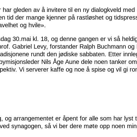
r har gleden av å invitere til en ny dialogkveld med 
n tid der mange kjenner på rastløshet og tidspres
velhet og hvile».
sdag 30.mai kl. 18, og denne gangen er vi så heldi
rof. Gabriel Levy, forstander Ralph Buchmann og Nik
adisjonene rundt den jødiske sabbaten. Etter innle
 bymisjonsleder Nils Åge Aune dele noen tanker om 
spektiv. Vi serverer kaffe og noe å spise og vil gi 
, og arrangementet er åpent for alle som har lyst 
r ved synagogen, så vi ber dere møte opp noen minut