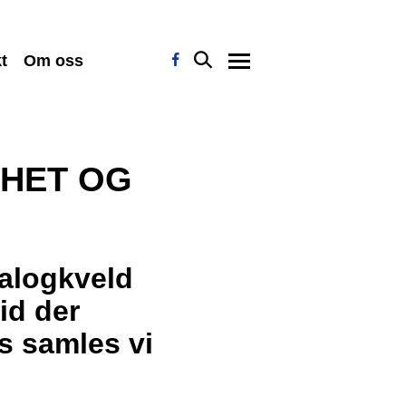
t
Om oss
LHET OG
ialogkveld
id der
s samles vi