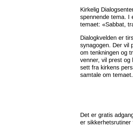
Kirkelig Dialogsente
spennende tema. I e
temaet: «Sabbat, tra
Dialogkvelden er tir
synagogen. Der vil p
om tenkningen og tr
venner, vil prest og
sett fra kirkens per
samtale om temaet.
Det er gratis adgang
er sikkerhetsrutine