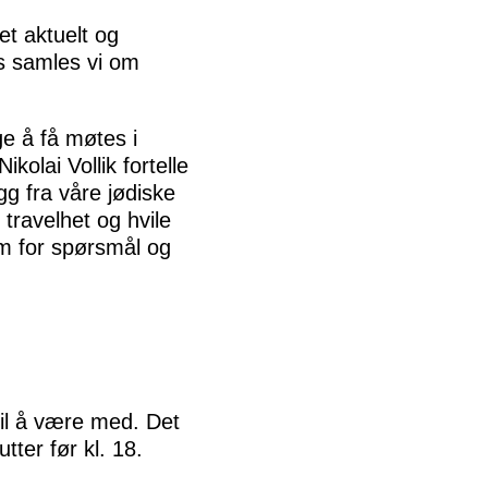
et aktuelt og
s samles vi om
ge å få møtes i
olai Vollik fortelle
gg fra våre jødiske
travelhet og hvile
rom for spørsmål og
til å være med. Det
ter før kl. 18.