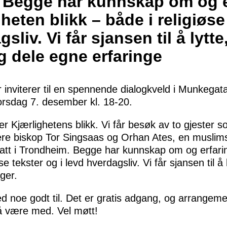
 Begge har kunnskap om og e
heten blikk – både i religiøse 
liv. Vi får sjansen til å lytte,
 dele egne erfaringe
r inviterer til en spennende dialogkveld i Munkegata 
orsdag 7. desember kl. 18-20.
r Kjærlighetens blikk. Vi får besøk av to gjester s
dligere biskop Tor Singsaas og Orhan Ates, en muslim
satt i Trondheim. Begge har kunnskap om og erfari
se tekster og i levd hverdagsliv. Vi får sjansen til å 
ger.
d noe godt til. Det er gratis adgang, og arrangeme
l å være med. Vel møtt!