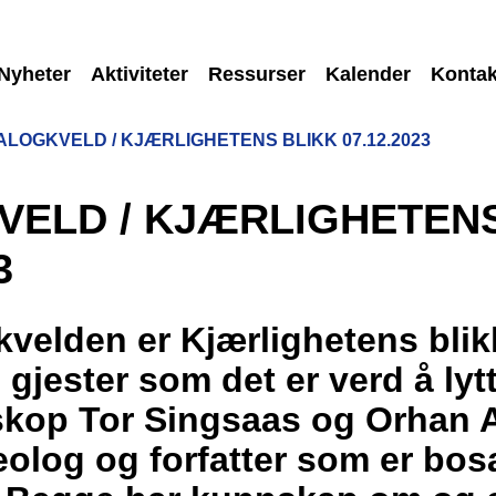
Nyheter
Aktiviteter
Ressurser
Kalender
Kontak
ALOGKVELD / KJÆRLIGHETENS BLIKK 07.12.2023
VELD / KJÆRLIGHETENS
3
kvelden er Kjærlighetens blikk
gjester som det er verd å lytte
iskop Tor Singsaas og Orhan 
olog og forfatter som er bosa