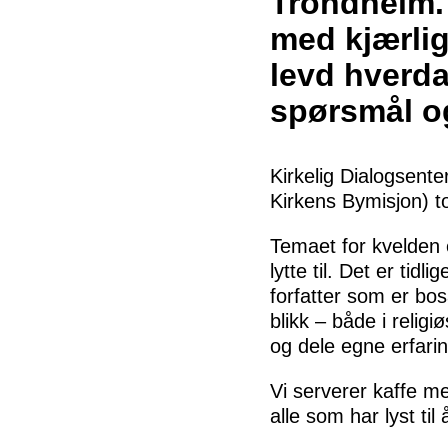
Trondheim.
med kjærlig
levd hverdags
spørsmål og
Kirkelig Dialogsente
Kirkens Bymisjon) t
Temaet for kvelden e
lytte til. Det er ti
forfatter som er bo
blikk – både i religiø
og dele egne erfarin
Vi serverer kaffe me
alle som har lyst ti