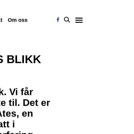
t
Om oss
 BLIKK
. Vi får
 til. Det er
Ates, en
tt i