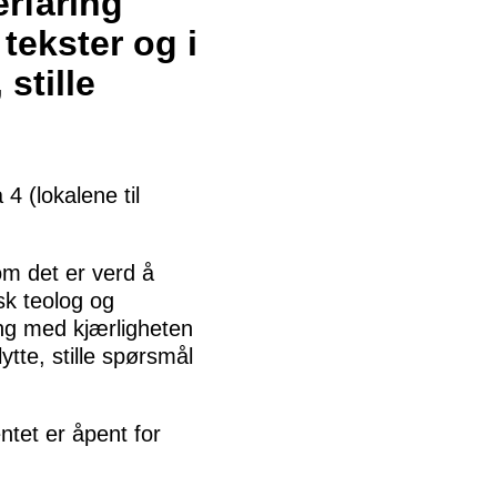
rfaring
tekster og i
 stille
4 (lokalene til
om det er verd å
sk teolog og
ng med kjærligheten
lytte, stille spørsmål
ntet er åpent for