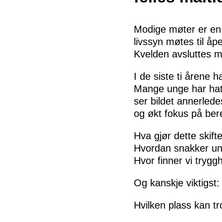
Modige møter er en 
livssyn møtes til åp
Kvelden avsluttes me
I de siste ti årene 
Mange unge har hatt 
ser bildet annerled
og økt fokus på ber
Hva gjør dette skif
Hvordan snakker u
Hvor finner vi trygg
Og kanskje viktigst:
Hvilken plass kan t