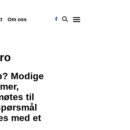
t
Om oss
ro
åp? Modige
imer,
øtes til
 spørsmål
tes med et