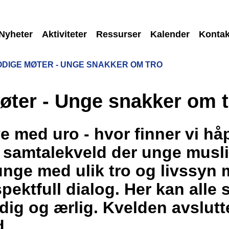
Nyheter
Aktiviteter
Ressurser
Kalender
Kontak
DIGE MØTER - UNGE SNAKKER OM TRO
ter - Unge snakker om t
e med uro - hvor finner vi h
 samtalekveld der unge musl
unge med ulik tro og livssyn m
pektfull dialog. Her kan alle
odig og ærlig. Kvelden avslut
d.