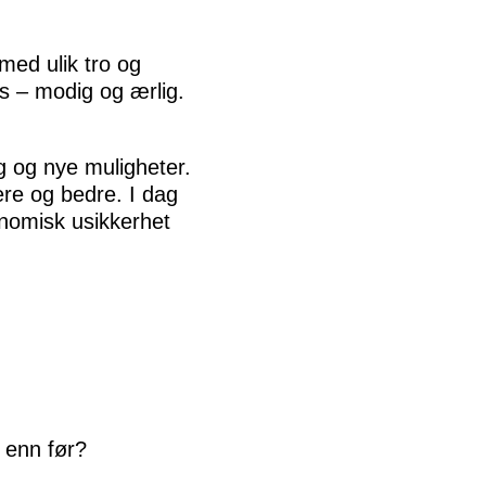
med ulik tro og
es – modig og ærlig.
ng og nye muligheter.
ere og bedre. I dag
onomisk usikkerhet
 enn før?