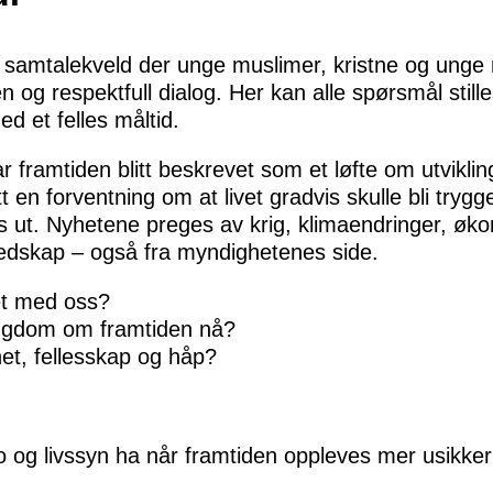
samtalekveld der unge muslimer, kristne og unge 
en og respektfull dialog. Her kan alle spørsmål still
d et felles måltid.
har framtiden blitt beskrevet som et løfte om utvikli
en forventning om at livet gradvis skulle bli trygg
es ut. Nyhetene preges av krig, klimaendringer, øk
edskap – også fra myndighetenes side.
tet med oss?
ngdom om framtiden nå?
het, fellesskap og håp?
ro og livssyn ha når framtiden oppleves mer usikker