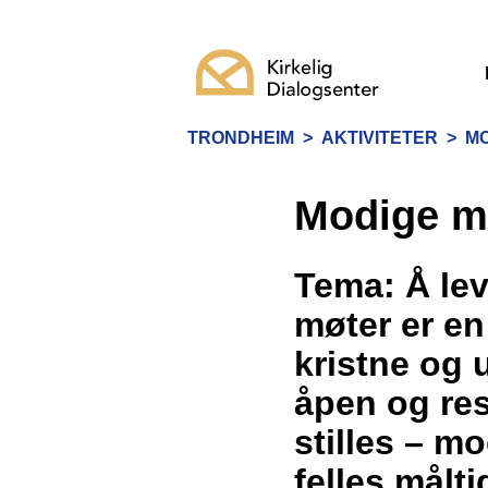
TRONDHEIM
>
AKTIVITETER
>
MO
Modige mø
Tema: Å lev
møter er en
kristne og 
åpen og res
stilles – m
felles målti