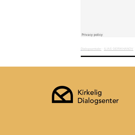
Dialogsamtaler
·
ILIAS GERIKHANOV