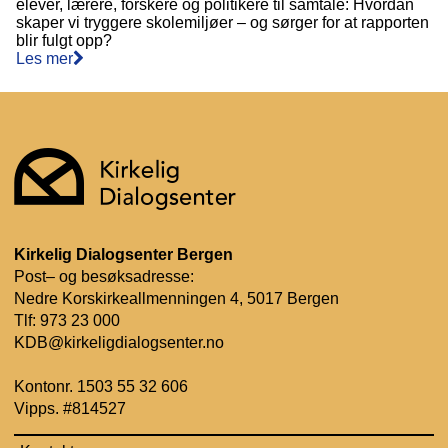
elever, lærere, forskere og politikere til samtale: Hvordan
skaper vi tryggere skolemiljøer – og sørger for at rapporten
blir fulgt opp?
Les mer
Kirkelig Dialogsenter Bergen
Post– og besøksadresse:
Nedre Korskirkeallmenningen 4, 5017 Bergen
Tlf:
973 23 000
KDB@kirkeligdialogsenter.no
Kontonr. 1503 55 32 606
Vipps. #814527