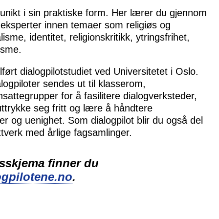
r unikt i sin praktiske form. Her lærer du gjennom
 eksperter innen temaer som religiøs og
sme, identitet, religionskritikk, ytringsfrihet,
isme.
lført dialogpilotstudiet ved Universitetet i Oslo.
ogpiloter sendes ut til klasserom,
sattegrupper for å fasilitere dialogverksteder,
ttrykke seg fritt og lære å håndtere
er og uenighet. Som dialogpilot blir du også del
ttverk med årlige fagsamlinger.
skjema finner du
ogpilotene.no
.