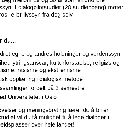
syn. I dialogpilotstudiet (20 studiepoeng) møter
os- eller livssyn fra deg selv.
r du...
ordret egne og andres holdninger og verdenssyn
het, ytringsansvar, kulturforståelse, religiøs og
alisme, rasisme og ekstremisme
tisk opplæring i dialogisk metode
dssamlinger fordelt på 2 semestre
d Universitetet i Oslo
velser og meningsbryting lærer du å bli en
udiet vil du få mulighet til å lede dialoger i
eidsplasser over hele landet!