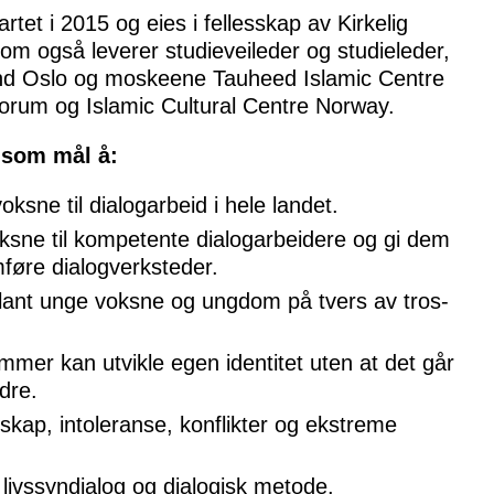
artet i 2015 og eies i fellesskap av Kirkelig
om også leverer studieveileder og studieleder,
d Oslo og moskeene Tauheed Islamic Centre
forum og Islamic Cultural Centre Norway.
 som mål å:
ksne til dialogarbeid i hele landet.
sne til kompetente dialogarbeidere og gi dem
mføre dialogverksteder.
lant unge voksne og ungdom på tvers av tros-
ommer kan utvikle egen identitet uten at det går
dre.
kap, intoleranse, konflikter og ekstreme
livssyndialog og dialogisk metode.