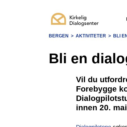
BERGEN
>
AKTIVITETER
>
BLI E
Bli en dialo
Vil du utfor
Forebygge ko
Dialogpilotst
innen 20. mai
Dialogpilotene
søker 