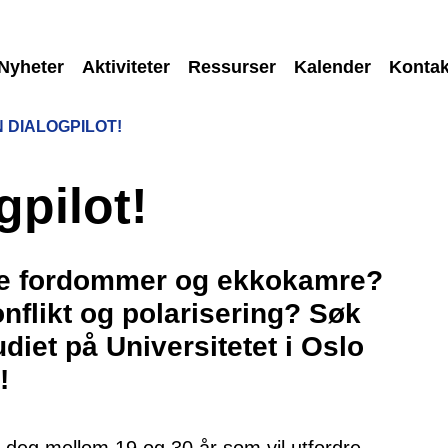
Nyheter
Aktiviteter
Ressurser
Kalender
Kontak
N DIALOGPILOT!
gpilot!
dre fordommer og ekkokamre?
nflikt og polarisering? Søk
udiet på Universitetet i Oslo
!
deg mellom 19 og 30 år som vil utfordre