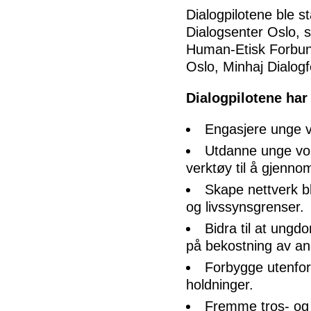
Dialogpilotene ble st
Dialogsenter Oslo, s
Human-Etisk Forbun
Oslo, Minhaj Dialog
Dialogpilotene har
Engasjere unge vo
Utdanne unge vok
verktøy til å gjenno
Skape nettverk b
og livssynsgrenser.
Bidra til at ungd
på bekostning av an
Forbygge utenfors
holdninger.
Fremme tros- og 