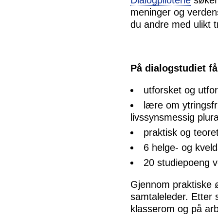
meninger og verdens
du andre med ulikt tr
På dialogstudiet få
utforsket og utf
lære om ytringsfri
livssynsmessig plur
praktisk og teore
6 helge- og kvel
20 studiepoeng ve
Gjennom praktiske ø
samtaleleder. Etter st
klasserom og på arb