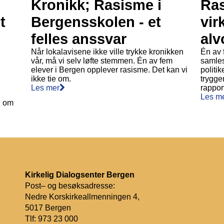
Kronikk; Rasisme i
Ras
t
Bergensskolen - et
vir
felles anssvar
alv
Når lokalavisene ikke ville trykke kronikken
Én av 
vår, må vi selv løfte stemmen. Én av fem
samles
elever i Bergen opplever rasisme. Det kan vi
politi
ikke tie om.
trygge
Les mer
rapport
Les m
l om
Kirkelig Dialogsenter Bergen
Post– og besøksadresse:
Nedre Korskirkeallmenningen 4,
5017 Bergen
Tlf:
973 23 000